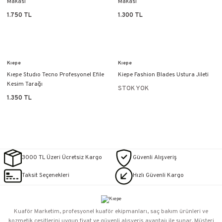
Makası
Makası
1.750 TL
1.300 TL
Kıepe
Kıepe
Kıepe Studıo Tecno Profesyonel Efile
Kiepe Fashion Blades Ustura Jileti
Kesim Tarağı
STOK YOK
1.350 TL
3000 TL Üzeri Ücretsiz Kargo
Güvenli Alışveriş
Taksit Seçenekleri
Hızlı Güvenli Kargo
Kuaför Marketim, profesyonel kuaför ekipmanları, saç bakım ürünleri ve
kozmetik çeşitlerini uygun fiyat ve güvenli alışveriş avantajı ile sunar. Müşteri