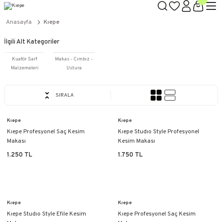
TÜM ÜRÜNLERDE GEÇERLİ
3000 TL ÜZERİ KARGO BEDAVA!
Anasayfa
Kıepe
KAPIDA ÖDEME SEÇENEĞİ
İlgili Alt Kategoriler
Kuaför Sarf
Makas - Cımbız -
Malzemeleri
Ustura
SIRALA
Kıepe
Kıepe
Kıepe Profesyonel Saç Kesim
Kıepe Studıo Style Profesyonel
Makası
Kesim Makası
1.250 TL
1.750 TL
Kıepe
Kıepe
Kıepe Studıo Style Efile Kesim
Kıepe Profesyonel Saç Kesim