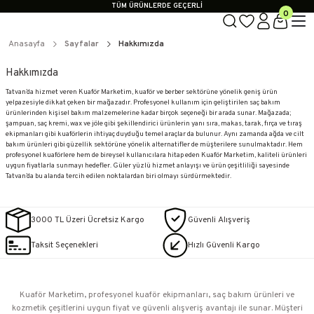
TÜM ÜRÜNLERDE GEÇERLİ
0
3000 TL ÜZERİ KARGO BEDAVA!
KAPIDA ÖDEME SEÇENEĞİ
Anasayfa
Sayfalar
Hakkımızda
TÜM ÜRÜNLERDE GEÇERLİ
3000 TL ÜZERİ KARGO BEDAVA!
KAPIDA ÖDEME SEÇENEĞİ
Hakkımızda
Tatvan’da hizmet veren Kuaför Marketim, kuaför ve berber sektörüne yönelik geniş ürün
yelpazesiyle dikkat çeken bir mağazadır. Profesyonel kullanım için geliştirilen saç bakım
ürünlerinden kişisel bakım malzemelerine kadar birçok seçeneği bir arada sunar. Mağazada;
şampuan, saç kremi, wax ve jöle gibi şekillendirici ürünlerin yanı sıra, makas, tarak, fırça ve tıraş
ekipmanları gibi kuaförlerin ihtiyaç duyduğu temel araçlar da bulunur. Aynı zamanda ağda ve cilt
bakım ürünleri gibi güzellik sektörüne yönelik alternatifler de müşterilere sunulmaktadır. Hem
profesyonel kuaförlere hem de bireysel kullanıcılara hitap eden Kuaför Marketim, kaliteli ürünleri
uygun fiyatlarla sunmayı hedefler. Güler yüzlü hizmet anlayışı ve ürün çeşitliliği sayesinde
Tatvan’da bu alanda tercih edilen noktalardan biri olmayı sürdürmektedir.
3000 TL Üzeri Ücretsiz Kargo
Güvenli Alışveriş
Taksit Seçenekleri
Hızlı Güvenli Kargo
Kuaför Marketim, profesyonel kuaför ekipmanları, saç bakım ürünleri ve
kozmetik çeşitlerini uygun fiyat ve güvenli alışveriş avantajı ile sunar. Müşteri