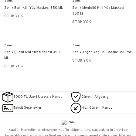
Zenix
Zenix
Zenix Ballı Killi Yüz Maskesi 350 ML
Zenix Mentollü Killi Yüz Maskesi
350 M
STOK YOK
STOK YOK
Zenix
Zenix
Zenix Çilekli Killi Yüz Maskesi 350
Zenix Argan Yağlı Kil Maske 350 ml
ML
STOK YOK
STOK YOK
3000 TL Üzeri Ücretsiz Kargo
Güvenli Alışveriş
Taksit Seçenekleri
Hızlı Güvenli Kargo
Kuaför Marketim, profesyonel kuaför ekipmanları, saç bakım ürünleri ve
kozmetik çeşitlerini uygun fiyat ve güvenli alışveriş avantajı ile sunar. Müşteri