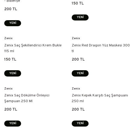
- Biberiye
150 TL
200 TL
YENİ
YENİ
Zenix
Zenix
Zenix Saç Şekillendirici Krem ​​Bukle
Zenix Red Dragon Yüz Maskesi 300
115 ml
tl
150 TL
200 TL
YENİ
YENİ
Zenix
Zenix
Zenix Saç Dökülme Önleyici
Zenix Kepek Karşıtı Saç Şampuanı
Şampuan 250 Ml
250 ml
200 TL
200 TL
YENİ
YENİ