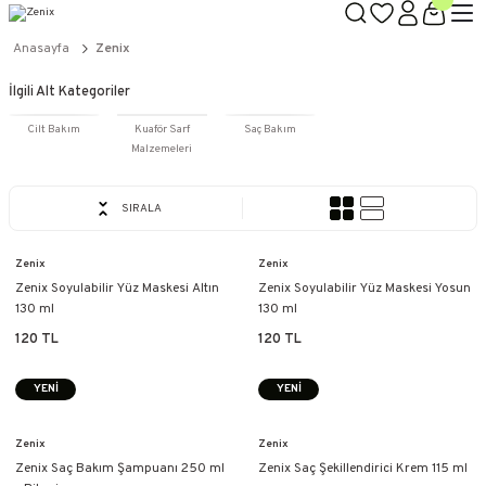
TÜM ÜRÜNLERDE GEÇERLİ
3000 TL ÜZERİ KARGO BEDAVA!
Anasayfa
Zenix
KAPIDA ÖDEME SEÇENEĞİ
İlgili Alt Kategoriler
Cilt Bakım
Kuaför Sarf
Saç Bakım
Malzemeleri
SIRALA
Zenix
Zenix
Zenix Soyulabilir Yüz Maskesi Altın
Zenix Soyulabilir Yüz Maskesi Yosun
130 ml
130 ml
120 TL
120 TL
YENİ
YENİ
Zenix
Zenix
Zenix Saç Bakım Şampuanı 250 ml
Zenix Saç Şekillendirici Krem ​​115 ml