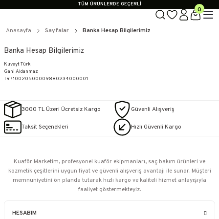
TÜM ÜRÜNLERDE GEÇERLİ
0
3000 TL ÜZERİ KARGO BEDAVA!
KAPIDA ÖDEME SEÇENEĞİ
Anasayfa
Sayfalar
Banka Hesap Bilgilerimiz
TÜM ÜRÜNLERDE GEÇERLİ
3000 TL ÜZERİ KARGO BEDAVA!
KAPIDA ÖDEME SEÇENEĞİ
Banka Hesap Bilgilerimiz
Kuveyt Türk
Gani Aldanmaz
TR710020500009880234000001
3000 TL Üzeri Ücretsiz Kargo
Güvenli Alışveriş
Taksit Seçenekleri
Hızlı Güvenli Kargo
Kuaför Marketim, profesyonel kuaför ekipmanları, saç bakım ürünleri ve
kozmetik çeşitlerini uygun fiyat ve güvenli alışveriş avantajı ile sunar. Müşteri
memnuniyetini ön planda tutarak hızlı kargo ve kaliteli hizmet anlayışıyla
faaliyet göstermekteyiz.
HESABIM