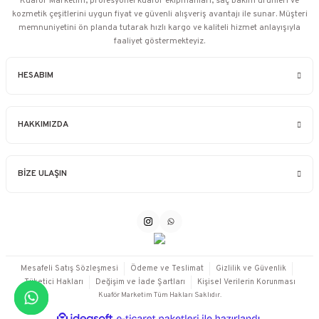
Kuaför Marketim, profesyonel kuaför ekipmanları, saç bakım ürünleri ve
kozmetik çeşitlerini uygun fiyat ve güvenli alışveriş avantajı ile sunar. Müşteri
memnuniyetini ön planda tutarak hızlı kargo ve kaliteli hizmet anlayışıyla
faaliyet göstermekteyiz.
HESABIM
HAKKIMIZDA
BİZE ULAŞIN
Mesafeli Satış Sözleşmesi
Ödeme ve Teslimat
Gizlilik ve Güvenlik
Tüketici Hakları
Değişim ve İade Şartları
Kişisel Verilerin Korunması
Kuaför Marketim Tüm Hakları Saklıdır.
ideasoft
ile
e-