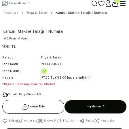
TÜM ÜRÜNLERDE GEÇERLİ
3000 TL ÜZERİ KARGO BEDAVA!
Anasayfa
Fırça & Tarak
Kancalı Makine Tarağı 1 Numara
KAPIDA ÖDEME SEÇENEĞİ
Kancalı Makine Tarağı 1 Numara
0.0 Puan - 0 Yorum
100 TL
Kategori
Fırça & Tarak
Stok Kodu
YELCPZ3QVY
Stok Durumu
Havale
97,00 TL (%3,00 havale indirimi)
*10,46 TL den başlayan taksitlerle!
Tahmini Kargo Süresi :1-3
Sepete Ekle
Hemen Al
Yorum Yaz
Tavsiye Et
Fiyat Alarmı
Paylaş
Karşılaştır