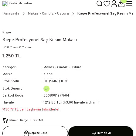
TÜM ÜRÜNLERDE GEÇERLİ
3000 TL ÜZERİ KARGO BEDAVA!
Anasayfa
Makas - Cımbız - Ustura
Kıepe Profesyonel Saç Kesim Mak
KAPIDA ÖDEME SEÇENEĞİ
Kıepe
Kıepe Profesyonel Saç Kesim Makası
0.0 Puan - 0 Yorum
1.250 TL
Kategori
Makas - Cımbız - Ustura
Marka
Kıepe
Stok Kodu
LKQ5MRQJUN
Stok Durumu
Barkod Kodu
8008981277604
Havale
1.212,50 TL (%3,00 havale indirimi)
*130,77 TL den başlayan taksitlerle!
Tahmini Kargo Süresi :1-3
Sepete Ekle
Hemen Al