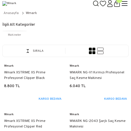
TÜM ÜRÜNLERDE GEÇERLİ
3000 TL ÜZERİ KARGO BEDAVA!
Anasayfa
Wmark
KAPIDA ÖDEME SEÇENEĞİ
İlgili Alt Kategoriler
Makineler
SIRALA
Wmark
Wmark
Wmark XSTRIME XS Prime
WMARK NG-V1 Kırmızı Profesyonel
Profesyonel Clipper Black
Saç Kesme Makinesi
8.800 TL
6.040 TL
KARGO BEDAVA
KARGO BEDAVA
Wmark
Wmark
Wmark XSTRIME XS Prime
WMARK NG-2043 Şarjlı Saç Kesme
Profesyonel Clipper Red
Makinesi