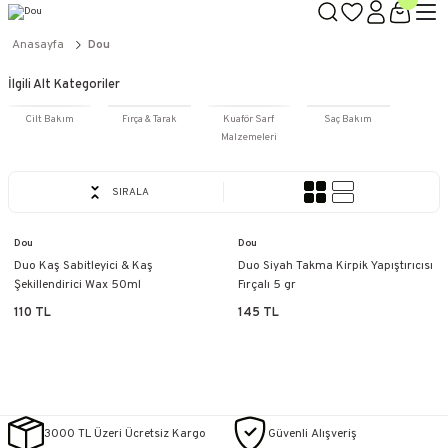
TÜM ÜRÜNLERDE GEÇERLİ
3000 TL ÜZERİ KARGO BEDAVA!
Anasayfa
Dou
KAPIDA ÖDEME SEÇENEĞİ
İlgili Alt Kategoriler
Cilt Bakım
Fırça & Tarak
Kuaför Sarf
Saç Bakım
Malzemeleri
SIRALA
Dou
Dou
Duo Kaş Sabitleyici & Kaş
Duo Siyah Takma Kirpik Yapıştırıcısı
Şekillendirici Wax 50ml
Fırçalı 5 gr
110 TL
145 TL
3000 TL Üzeri Ücretsiz Kargo
Güvenli Alışveriş