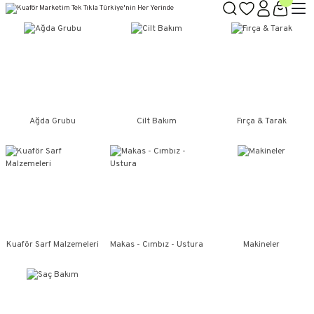
TÜM ÜRÜNLERDE GEÇERLİ
3000 TL ÜZERİ KARGO BEDAVA!
KAPIDA ÖDEME SEÇENEĞİ
Ağda Grubu
Cilt Bakım
Fırça & Tarak
Kuaför Sarf Malzemeleri
Makas - Cımbız - Ustura
Makineler