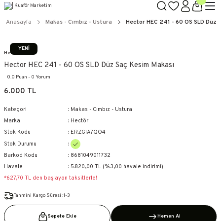
TÜM ÜRÜNLERDE GEÇERLİ
3000 TL ÜZERİ KARGO BEDAVA!
Anasayfa
Makas - Cımbız - Ustura
Hector HEC 241 - 60 OS SLD Düz 
KAPIDA ÖDEME SEÇENEĞİ
YENİ
Hectör
Hector HEC 241 - 60 OS SLD Düz Saç Kesim Makası
0.0 Puan - 0 Yorum
6.000 TL
Kategori
Makas - Cımbız - Ustura
Marka
Hectör
Stok Kodu
ERZGIA7QO4
Stok Durumu
Barkod Kodu
8681049011732
Havale
5.820,00 TL (%3,00 havale indirimi)
*627,70 TL den başlayan taksitlerle!
Tahmini Kargo Süresi :1-3
Sepete Ekle
Hemen Al