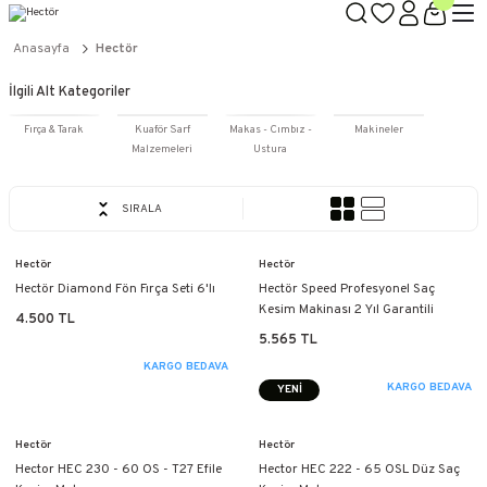
TÜM ÜRÜNLERDE GEÇERLİ
3000 TL ÜZERİ KARGO BEDAVA!
Anasayfa
Hectör
KAPIDA ÖDEME SEÇENEĞİ
İlgili Alt Kategoriler
Fırça & Tarak
Kuaför Sarf
Makas - Cımbız -
Makineler
Malzemeleri
Ustura
SIRALA
Hectör
Hectör
Hectör Diamond Fön Fırça Seti 6'lı
Hectör Speed Profesyonel Saç
Kesim Makinası 2 Yıl Garantili
4.500 TL
5.565 TL
KARGO BEDAVA
KARGO BEDAVA
YENİ
Hectör
Hectör
Hector HEC 230 - 60 OS - T27 Efile
Hector HEC 222 - 65 OSL Düz Saç