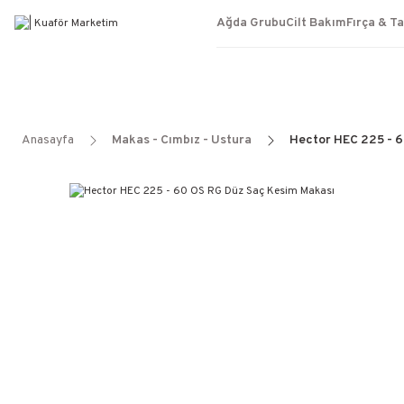
Ağda Grubu
Cilt Bakım
Fırça & T
Anasayfa
Makas - Cımbız - Ustura
Hector HEC 225 - 6