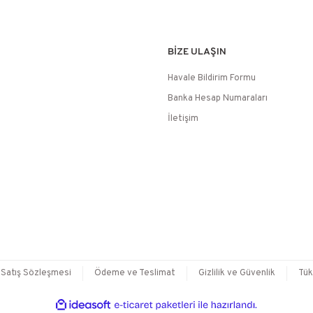
BİZE ULAŞIN
Havale Bildirim Formu
Banka Hesap Numaraları
İletişim
 Satış Sözleşmesi
Ödeme ve Teslimat
Gizlilik ve Güvenlik
Tük
ile
ideasoft
e-