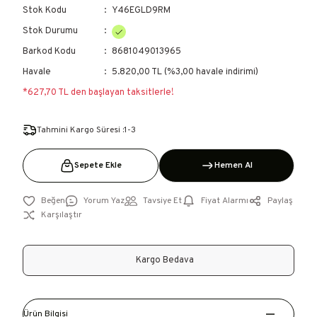
Stok Kodu
Y46EGLD9RM
Stok Durumu
Barkod Kodu
8681049013965
Havale
5.820,00 TL (%3,00 havale indirimi)
*627,70 TL den başlayan taksitlerle!
Tahmini Kargo Süresi :1-3
Sepete Ekle
Hemen Al
Yorum Yaz
Tavsiye Et
Fiyat Alarmı
Paylaş
Karşılaştır
Kargo Bedava
Ürün Bilgisi