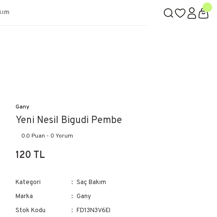
kım
Gany
Yeni Nesil Bigudi Pembe
0.0 Puan - 0 Yorum
120 TL
Kategori
Saç Bakım
Marka
Gany
Stok Kodu
FD13N3V6EI