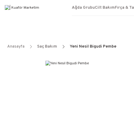
Ağda Grubu
Cilt Bakım
Fırça & T
Anasayfa
Saç Bakım
Yeni Nesil Bigudi Pembe