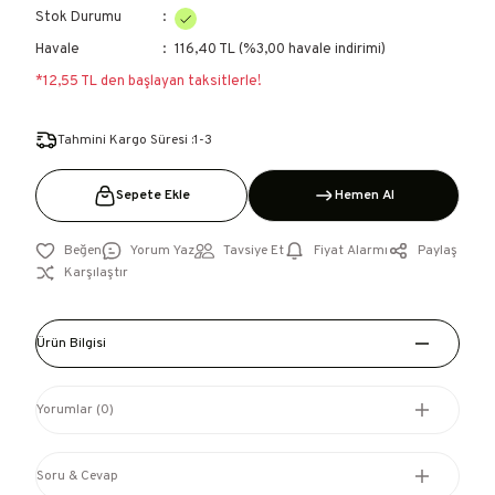
Stok Durumu
Havale
116,40 TL (%3,00 havale indirimi)
*12,55 TL den başlayan taksitlerle!
Tahmini Kargo Süresi :1-3
Sepete Ekle
Hemen Al
Yorum Yaz
Tavsiye Et
Fiyat Alarmı
Paylaş
Karşılaştır
Ürün Bilgisi
Yorumlar (0)
Soru & Cevap