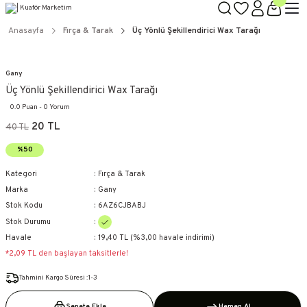
TÜM ÜRÜNLERDE GEÇERLİ
3000 TL ÜZERİ KARGO BEDAVA!
Anasayfa
Fırça & Tarak
Üç Yönlü Şekillendirici Wax Tarağı
KAPIDA ÖDEME SEÇENEĞİ
Gany
Üç Yönlü Şekillendirici Wax Tarağı
0.0 Puan - 0 Yorum
20 TL
40 TL
%50
Kategori
Fırça & Tarak
Marka
Gany
Stok Kodu
6AZ6CJBABJ
Stok Durumu
Havale
19,40 TL (%3,00 havale indirimi)
*2,09 TL den başlayan taksitlerle!
Tahmini Kargo Süresi :1-3
Sepete Ekle
Hemen Al