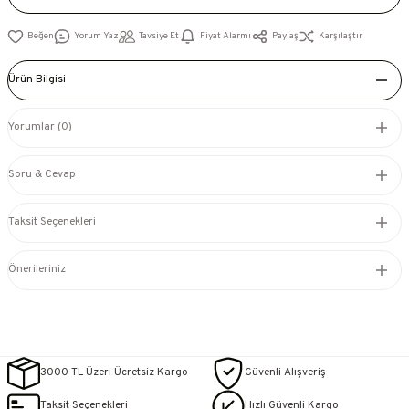
Yorum Yaz
Tavsiye Et
Fiyat Alarmı
Paylaş
Karşılaştır
Ürün Bilgisi
Yorumlar (0)
Soru & Cevap
Taksit Seçenekleri
Önerileriniz
3000 TL Üzeri Ücretsiz Kargo
Güvenli Alışveriş
Taksit Seçenekleri
Hızlı Güvenli Kargo