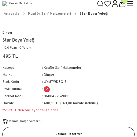
TÜM ÜRÜNLERDE GEÇERLİ
3000 TL ÜZERİ KARGO BEDAVA!
Anasayfa
Kuaför Sarf Malzemeleri
Star Boya Yeleği
KAPIDA ÖDEME SEÇENEĞİ
Dinçer
Star Boya Yeleği
0.0 Puan - 0 Yorum
495 TL
Kategori
Kuaför Sarf Malzemeleri
Marka
Dinçer
Stok Kodu
UYMTWD8Q1S
Stok Durumu
Barkod Kodu
8680422520809
Havale
480,15 TL (%3,00 havale indirimi)
*51,79 TL den başlayan taksitlerle!
Tahmini Kargo Süresi :1-3
Gelince Haber Ver