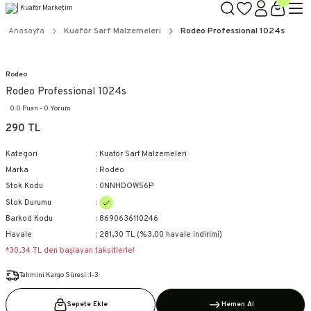
TÜM ÜRÜNLERDE GEÇERLİ
3000 TL ÜZERİ KARGO BEDAVA!
Anasayfa
Kuaför Sarf Malzemeleri
Rodeo Professional 1024s
KAPIDA ÖDEME SEÇENEĞİ
Rodeo
Rodeo Professional 1024s
0.0 Puan - 0 Yorum
290 TL
Kategori
Kuaför Sarf Malzemeleri
Marka
Rodeo
Stok Kodu
0NNHDOW56P
Stok Durumu
Barkod Kodu
8690636110246
Havale
281,30 TL (%3,00 havale indirimi)
*30,34 TL den başlayan taksitlerle!
Tahmini Kargo Süresi :1-3
Sepete Ekle
Hemen Al