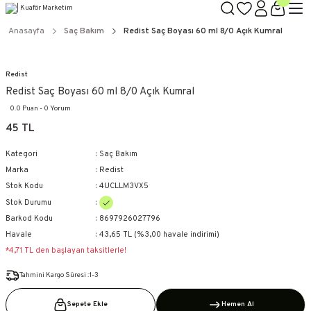
TÜM ÜRÜNLERDE GEÇERLİ
3000 TL ÜZERİ KARGO BEDAVA!
Anasayfa
Saç Bakım
Redist Saç Boyası 60 ml 8/0 Açık Kumral
KAPIDA ÖDEME SEÇENEĞİ
Redist
Redist Saç Boyası 60 ml 8/0 Açık Kumral
0.0 Puan - 0 Yorum
45 TL
Kategori
Saç Bakım
Marka
Redist
Stok Kodu
4UCLLM3VX5
Stok Durumu
Barkod Kodu
8697926027796
Havale
43,65 TL (%3,00 havale indirimi)
*4,71 TL den başlayan taksitlerle!
Tahmini Kargo Süresi :1-3
Sepete Ekle
Hemen Al