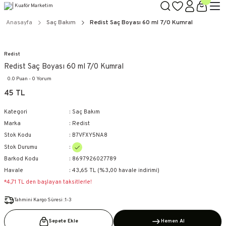
TÜM ÜRÜNLERDE GEÇERLİ
3000 TL ÜZERİ KARGO BEDAVA!
Anasayfa
Saç Bakım
Redist Saç Boyası 60 ml 7/0 Kumral
KAPIDA ÖDEME SEÇENEĞİ
Redist
Redist Saç Boyası 60 ml 7/0 Kumral
0.0 Puan - 0 Yorum
45 TL
Kategori
Saç Bakım
Marka
Redist
Stok Kodu
B7VFXY5NA8
Stok Durumu
Barkod Kodu
8697926027789
Havale
43,65 TL (%3,00 havale indirimi)
*4,71 TL den başlayan taksitlerle!
Tahmini Kargo Süresi :1-3
Sepete Ekle
Hemen Al