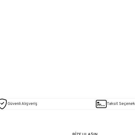
Güvenli Alışveriş
Taksit Seçenekl
BİZE ULAŞIN