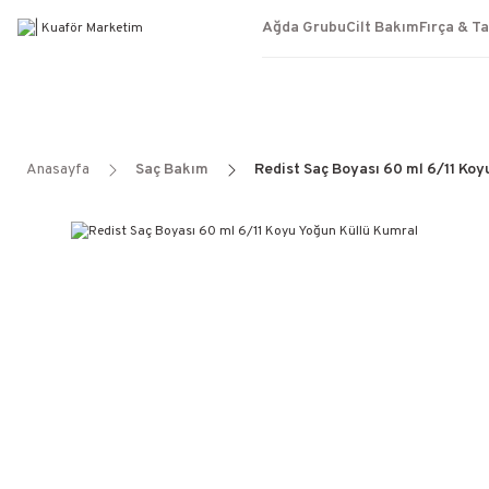
Ağda Grubu
Cilt Bakım
Fırça & T
Anasayfa
Saç Bakım
Redist Saç Boyası 60 ml 6/11 Koy