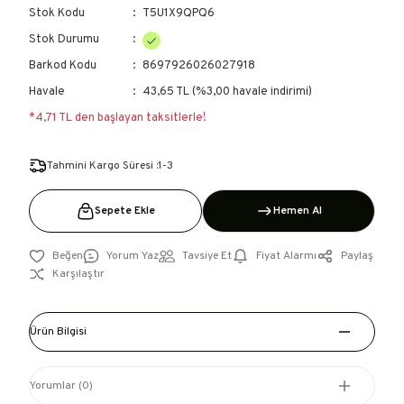
Stok Kodu
T5U1X9QPQ6
Stok Durumu
Barkod Kodu
8697926026027918
Havale
43,65 TL (%3,00 havale indirimi)
*4,71 TL den başlayan taksitlerle!
Tahmini Kargo Süresi :1-3
Sepete Ekle
Hemen Al
Yorum Yaz
Tavsiye Et
Fiyat Alarmı
Paylaş
Karşılaştır
Ürün Bilgisi
Yorumlar (0)