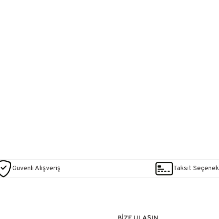
Güvenli Alışveriş
Taksit Seçenekl
BİZE ULAŞIN