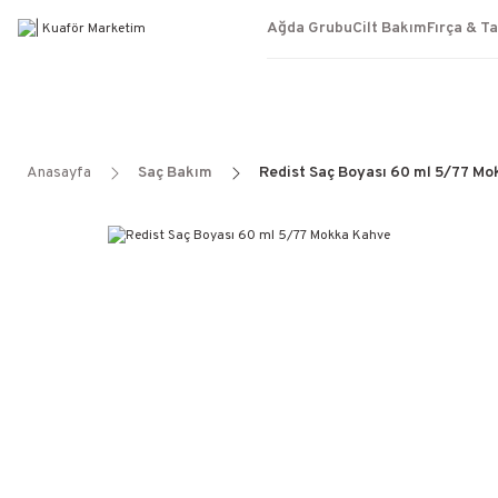
Ağda Grubu
Cilt Bakım
Fırça & T
Anasayfa
Saç Bakım
Redist Saç Boyası 60 ml 5/77 M