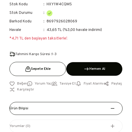
Stok Kodu
HXY1W4CQMS
Stok Durumu
Barkod Kodu
8697926028069
Havale
43,65 TL (%3,00 havale indirimi)
*4,71 TL den başlayan taksitlerle!
Tahmini Kargo Süresi :1-3
Sepete Ekle
Hemen Al
Yorum Yaz
Tavsiye Et
Fiyat Alarmı
Paylaş
Karşılaştır
Ürün Bilgisi
Yorumlar (0)