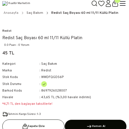
TÜM ÜRÜNLERDE GEÇERLİ
3000 TL ÜZERİ KARGO BEDAVA!
Anasayfa
Saç Bakım
Redist Saç Boyası 60 ml 11/11 Küllü Platin
KAPIDA ÖDEME SEÇENEĞİ
Redist
Redist Saç Boyası 60 ml 11/11 Küllü Platin
0.0 Puan - 0 Yorum
45 TL
Kategori
Saç Bakım
Marka
Redist
Stok Kodu
WWDFQGDS6P
Stok Durumu
Barkod Kodu
8697926028007
Havale
43,65 TL (%3,00 havale indirimi)
*4,71 TL den başlayan taksitlerle!
Tahmini Kargo Süresi :1-3
Sepete Ekle
Hemen Al