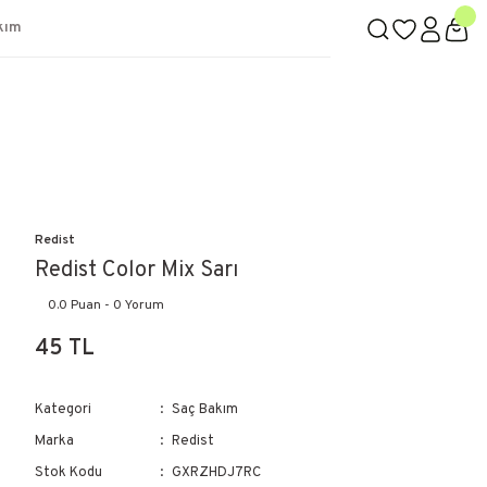
kım
Redist
Redist Color Mix Sarı
0.0 Puan - 0 Yorum
45 TL
Kategori
Saç Bakım
Marka
Redist
Stok Kodu
GXRZHDJ7RC