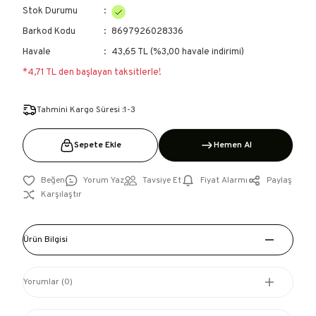
Stok Durumu
Barkod Kodu
8697926028336
Havale
43,65 TL (%3,00 havale indirimi)
*4,71 TL den başlayan taksitlerle!
Tahmini Kargo Süresi :1-3
Sepete Ekle
Hemen Al
Yorum Yaz
Tavsiye Et
Fiyat Alarmı
Paylaş
Karşılaştır
Ürün Bilgisi
Yorumlar (0)