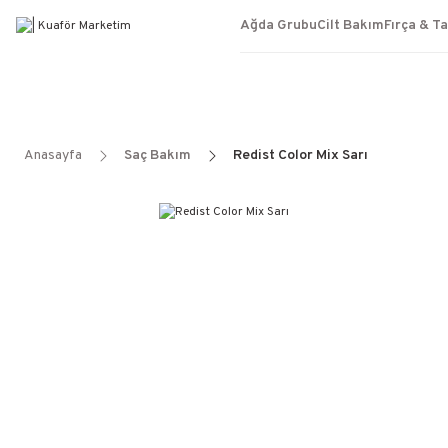
Ağda Grubu
Cilt Bakım
Fırça & T
Anasayfa
Saç Bakım
Redist Color Mix Sarı