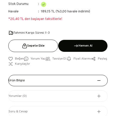
Stok Durumu
Havale
189,15 TL (%3,00 havale indirimi)
*20,40 TL den başlayan taksitlerle!
Tahmini Kargo Süresi :1-3
Sepete Ekle
Hemen Al
Yorum Yaz
Tavsiye Et
Fiyat Alarmı
Paylaş
Karşılaştır
Ürün Bilgisi
Yorumlar (0)
Soru & Cevap