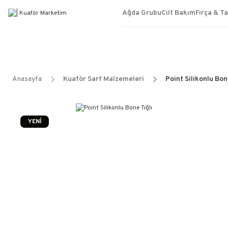
Ağda Grubu
Cilt Bakım
Fırça & T
Anasayfa
Kuaför Sarf Malzemeleri
Point Silikonlu Bon
YENİ