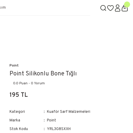
kım
Point
Point Silikonlu Bone Tığlı
0.0 Puan - 0 Yorum
195 TL
Kategori
Kuaför Sarf Malzemeleri
Marka
Point
Stok Kodu
YRL3G8SXXH