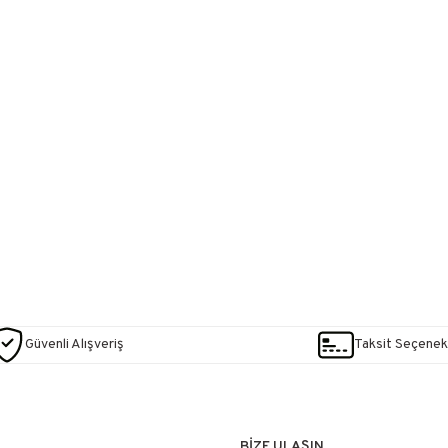
Güvenli Alışveriş
Taksit Seçenekl
BİZE ULAŞIN