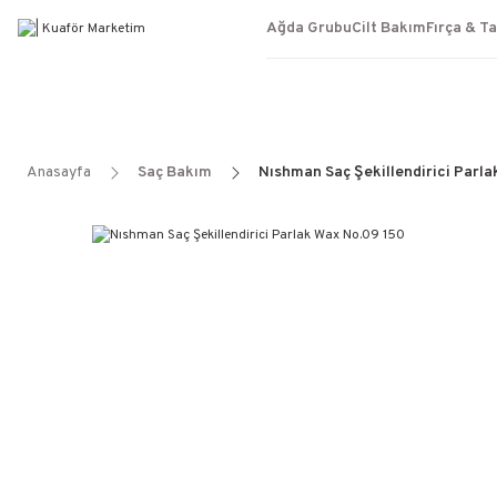
Ağda Grubu
Cilt Bakım
Fırça & T
Anasayfa
Saç Bakım
Nıshman Saç Şekillendirici Parl