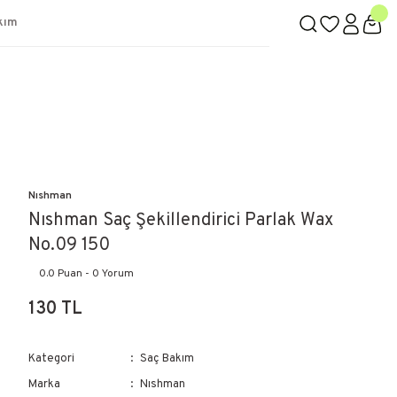
kım
Nıshman
Nıshman Saç Şekillendirici Parlak Wax
No.09 150
0.0 Puan - 0 Yorum
130 TL
Kategori
Saç Bakım
Marka
Nıshman