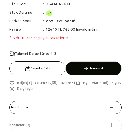
Stok Kodu
7SAABAZQCF
Stok Durumu
Barkod Kodu
8682035088516
Havale
126,10 TL (%3,00 havale indirimi)
*13,60 TL den başlayan taksitlerle!
Tahmini Kargo Süresi :1-3
Sepete Ekle
Hemen Al
Yorum Yaz
Tavsiye Et
Fiyat Alarmı
Paylaş
Karşılaştır
Ürün Bilgisi
Yorumlar (0)