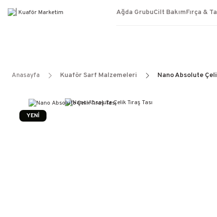
Ağda Grubu
Cilt Bakım
Fırça & T
Anasayfa
Kuaför Sarf Malzemeleri
Nano Absolute Çeli
YENİ