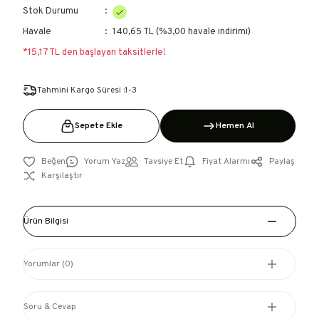
Stok Durumu
Havale
140,65 TL (%3,00 havale indirimi)
*15,17 TL den başlayan taksitlerle!
Tahmini Kargo Süresi :1-3
Sepete Ekle
Hemen Al
Yorum Yaz
Tavsiye Et
Fiyat Alarmı
Paylaş
Karşılaştır
Ürün Bilgisi
Yorumlar (0)
Soru & Cevap