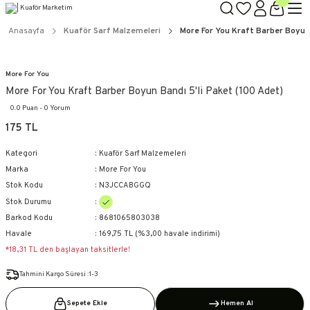
TÜM ÜRÜNLERDE GEÇERLİ
3000 TL ÜZERİ KARGO BEDAVA!
Anasayfa
Kuaför Sarf Malzemeleri
More For You Kraft Barber Boyun 
KAPIDA ÖDEME SEÇENEĞİ
More For You
More For You Kraft Barber Boyun Bandı 5'li Paket (100 Adet)
0.0 Puan - 0 Yorum
175 TL
Kategori
Kuaför Sarf Malzemeleri
Marka
More For You
Stok Kodu
N3JCCABGGQ
Stok Durumu
Barkod Kodu
8681065803038
Havale
169,75 TL (%3,00 havale indirimi)
*18,31 TL den başlayan taksitlerle!
Tahmini Kargo Süresi :1-3
Sepete Ekle
Hemen Al