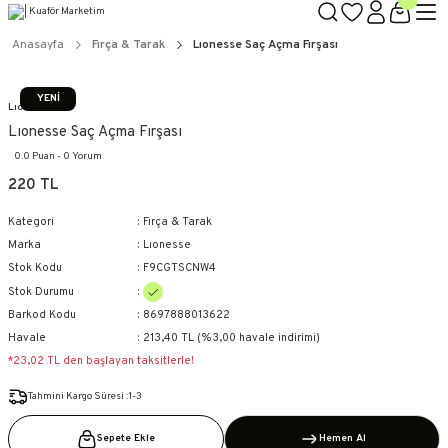
TÜM ÜRÜNLERDE GEÇERLİ
3000 TL ÜZERİ KARGO BEDAVA!
Anasayfa
Fırça & Tarak
Lıonesse Saç Açma Fırşası
KAPIDA ÖDEME SEÇENEĞİ
YENİ
Lıonesse
Lıonesse Saç Açma Fırşası
0.0 Puan - 0 Yorum
220 TL
Kategori
Fırça & Tarak
Marka
Lıonesse
Stok Kodu
F9CGTSCNW4
Stok Durumu
Barkod Kodu
8697888013622
Havale
213,40 TL (%3,00 havale indirimi)
*23,02 TL den başlayan taksitlerle!
Tahmini Kargo Süresi :1-3
Sepete Ekle
Hemen Al