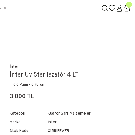
kım
İnter
İnter Uv Sterilazatör 4 LT
0.0 Puan - 0 Yorum
3.000 TL
Kategori
Kuaför Sarf Malzemeleri
Marka
İnter
Stok Kodu
C15RIPEWFR