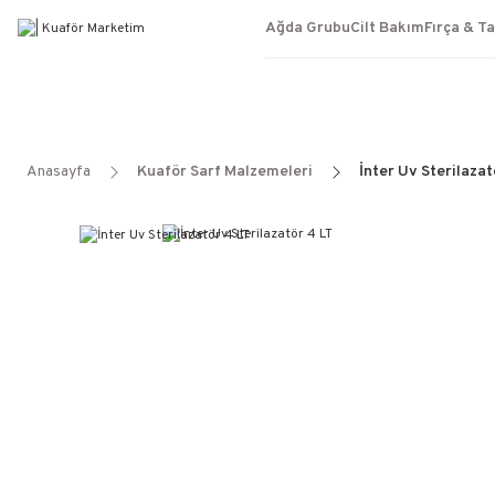
Ağda Grubu
Cilt Bakım
Fırça & T
Anasayfa
Kuaför Sarf Malzemeleri
İnter Uv Sterilazat