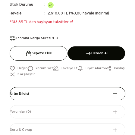
Stok Durumu
Havale
2.910,00 TL (%3,00 havale indirimi)
*313,85 TL den başlayan taksitlerle!
Tahmini Kargo Süresi :1-3
Sepete Ekle
Hemen Al
Yorum Yaz
Tavsiye Et
Fiyat Alarmı
Paylaş
Karşılaştır
Ürün Bilgisi
Yorumlar (0)
Soru & Cevap