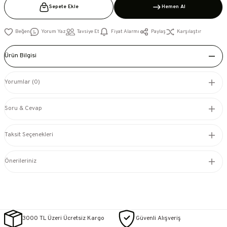
Sepete Ekle
Hemen Al
Yorum Yaz
Tavsiye Et
Fiyat Alarmı
Paylaş
Karşılaştır
Ürün Bilgisi
Yorumlar (0)
Soru & Cevap
Taksit Seçenekleri
Önerileriniz
3000 TL Üzeri Ücretsiz Kargo
Güvenli Alışveriş