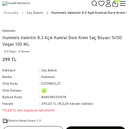
TÜM ÜRÜNLERDE GEÇERLİ
3000 TL ÜZERİ KARGO BEDAVA!
Anasayfa
Saç Bakım
Hummels Valentin 8.3 Açık Kumral Dore Krem 
KAPIDA ÖDEME SEÇENEĞİ
Hummels
Hummels Valentin 8.3 Açık Kumral Dore Krem Saç Boyası %100
Vegan 100 ML
0.0 Puan - 0 Yorum
299 TL
Kategori
Saç Bakım
Marka
Hummels
Stok Kodu
5Z7H8KCLZ7
Stok Durumu
Barkod Kodu
8685080251478
Havale
290,03 TL (%3,00 havale indirimi)
*31,28 TL den başlayan taksitlerle!
Tahmini Kargo Süresi :1-3