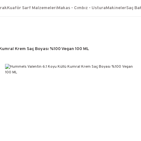
TÜM ÜRÜNLERDE GEÇERLİ
arak
Kuaför Sarf Malzemeleri
Makas - Cımbız - Ustura
Makineler
Saç Ba
3000 TL ÜZERİ KARGO BEDAVA!
KAPIDA ÖDEME SEÇENEĞİ
 Kumral Krem Saç Boyası %100 Vegan 100 ML