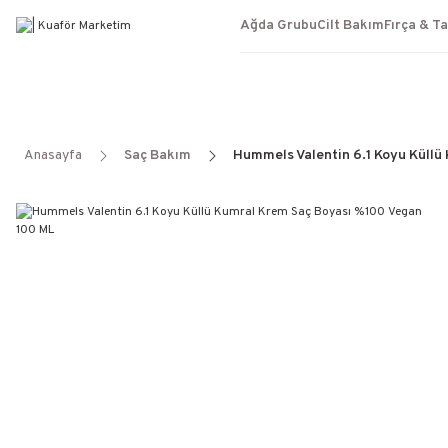
Ağda Grubu
Cilt Bakım
Fırça & T
Anasayfa
Saç Bakım
Hummels Valentin 6.1 Koyu Küllü