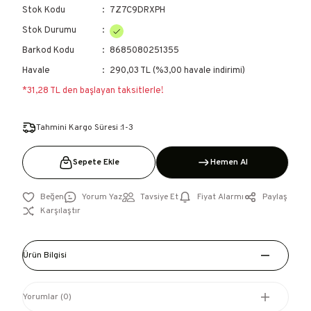
Stok Kodu
7Z7C9DRXPH
Stok Durumu
Barkod Kodu
8685080251355
Havale
290,03 TL (%3,00 havale indirimi)
*31,28 TL den başlayan taksitlerle!
Tahmini Kargo Süresi :1-3
Sepete Ekle
Hemen Al
Yorum Yaz
Tavsiye Et
Fiyat Alarmı
Paylaş
Karşılaştır
Ürün Bilgisi
Yorumlar (0)