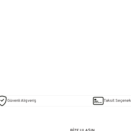
Güvenli Alışveriş
Taksit Seçenekl
BİZE ULAŞIN