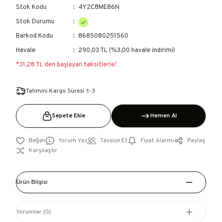
Stok Kodu
4Y2C8ME86N
Stok Durumu
Barkod Kodu
8685080251560
Havale
290,03 TL (%3,00 havale indirimi)
*31,28 TL den başlayan taksitlerle!
Tahmini Kargo Süresi :1-3
Sepete Ekle
Hemen Al
Yorum Yaz
Tavsiye Et
Fiyat Alarmı
Paylaş
Karşılaştır
Ürün Bilgisi
Yorumlar (0)