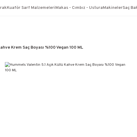
TÜM ÜRÜNLERDE GEÇERLİ
arak
Kuaför Sarf Malzemeleri
Makas - Cımbız - Ustura
Makineler
Saç Ba
3000 TL ÜZERİ KARGO BEDAVA!
KAPIDA ÖDEME SEÇENEĞİ
 Kahve Krem Saç Boyası %100 Vegan 100 ML