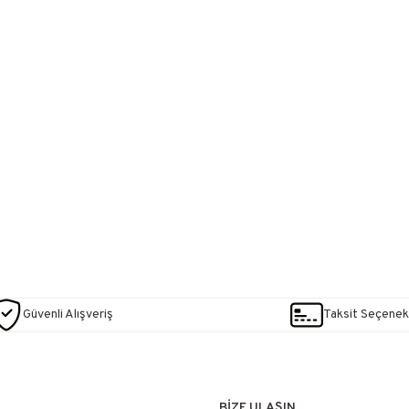
Güvenli Alışveriş
Taksit Seçenekl
BİZE ULAŞIN