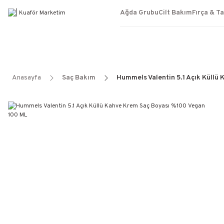
Ağda Grubu
Cilt Bakım
Fırça & T
Anasayfa
Saç Bakım
Hummels Valentin 5.1 Açık Küllü