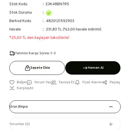
Stok Kodu
E3K48BN7R5
Stok Durumu
Barkod Kodu
4820121592903
Havale
231,83 TL (%3,00 havale indirimi)
*25,00 TL den başlayan taksitlerle!
Tahmini Kargo Süresi :1-3
Sepete Ekle
Hemen Al
Yorum Yaz
Tavsiye Et
Fiyat Alarmı
Paylaş
Karşılaştır
Ürün Bilgisi
Yorumlar (0)