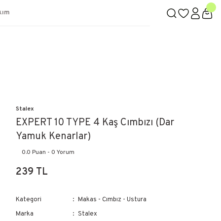
kım
Stalex
EXPERT 10 TYPE 4 Kaş Cımbızı (Dar
Yamuk Kenarlar)
0.0 Puan - 0 Yorum
239 TL
Kategori
Makas - Cımbız - Ustura
Marka
Stalex