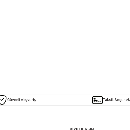
Güvenli Alışveriş
Taksit Seçenekl
BİZE ULAŞIN