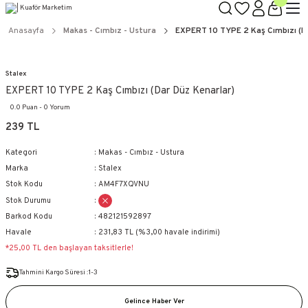
TÜM ÜRÜNLERDE GEÇERLİ
3000 TL ÜZERİ KARGO BEDAVA!
Anasayfa
Makas - Cımbız - Ustura
EXPERT 10 TYPE 2 Kaş Cımbızı (D
KAPIDA ÖDEME SEÇENEĞİ
Stalex
EXPERT 10 TYPE 2 Kaş Cımbızı (Dar Düz Kenarlar)
0.0 Puan - 0 Yorum
239 TL
Kategori
Makas - Cımbız - Ustura
Marka
Stalex
Stok Kodu
AM4F7XQVNU
Stok Durumu
Barkod Kodu
482121592897
Havale
231,83 TL (%3,00 havale indirimi)
*25,00 TL den başlayan taksitlerle!
Tahmini Kargo Süresi :1-3
Gelince Haber Ver