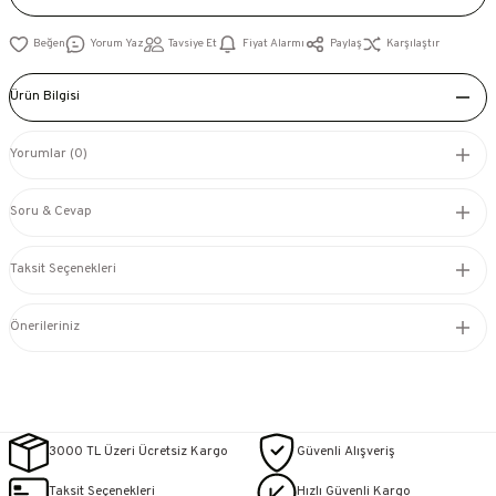
Yorum Yaz
Tavsiye Et
Fiyat Alarmı
Paylaş
Karşılaştır
Ürün Bilgisi
Yorumlar (0)
Soru & Cevap
Taksit Seçenekleri
Önerileriniz
3000 TL Üzeri Ücretsiz Kargo
Güvenli Alışveriş
Taksit Seçenekleri
Hızlı Güvenli Kargo