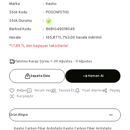
Marka
Kasho
Stok Kodu
POSCNF07HS
Stok Durumu
Barkod Kodu
8681049018045
Havale
165,87 TL (%3,00 havale indirimi)
*17,89 TL den başlayan taksitlerle!
Tahmini Kargo Süresi :1-3
11 Ağustos - 11 Ağustos
Sepete Ekle
Hemen Al
Yorum Yaz
Tavsiye Et
Fiyat Alarmı
Paylaş
Karşılaştır
Ürün Bilgisi
Kasho Carbon Fiber Antistatic Kasho Carbon Fiber Antistatic