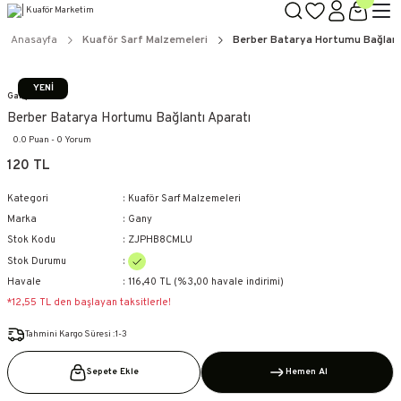
TÜM ÜRÜNLERDE GEÇERLİ
3000 TL ÜZERİ KARGO BEDAVA!
Anasayfa
Kuaför Sarf Malzemeleri
Berber Batarya Hortumu Bağlant
KAPIDA ÖDEME SEÇENEĞİ
YENİ
Gany
Berber Batarya Hortumu Bağlantı Aparatı
0.0 Puan - 0 Yorum
120 TL
Kategori
Kuaför Sarf Malzemeleri
Marka
Gany
Stok Kodu
ZJPHB8CMLU
Stok Durumu
Havale
116,40 TL (%3,00 havale indirimi)
*12,55 TL den başlayan taksitlerle!
Tahmini Kargo Süresi :1-3
Sepete Ekle
Hemen Al