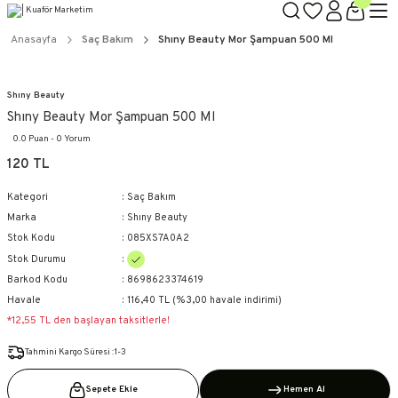
TÜM ÜRÜNLERDE GEÇERLİ
3000 TL ÜZERİ KARGO BEDAVA!
Anasayfa
Saç Bakım
Shıny Beauty Mor Şampuan 500 Ml
KAPIDA ÖDEME SEÇENEĞİ
Shıny Beauty
Shıny Beauty Mor Şampuan 500 Ml
0.0 Puan - 0 Yorum
120 TL
Kategori
Saç Bakım
Marka
Shıny Beauty
Stok Kodu
085XS7A0A2
Stok Durumu
Barkod Kodu
8698623374619
Havale
116,40 TL (%3,00 havale indirimi)
*12,55 TL den başlayan taksitlerle!
Tahmini Kargo Süresi :1-3
Sepete Ekle
Hemen Al