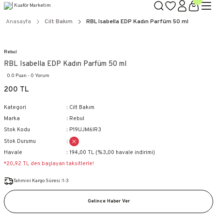
TÜM ÜRÜNLERDE GEÇERLİ
3000 TL ÜZERİ KARGO BEDAVA!
Anasayfa
Cilt Bakım
RBL Isabella EDP Kadın Parfüm 50 ml
KAPIDA ÖDEME SEÇENEĞİ
Rebul
RBL Isabella EDP Kadın Parfüm 50 ml
0.0 Puan - 0 Yorum
200 TL
Kategori
Cilt Bakım
Marka
Rebul
Stok Kodu
P19UJM6IR3
Stok Durumu
Havale
194,00 TL (%3,00 havale indirimi)
*20,92 TL den başlayan taksitlerle!
Tahmini Kargo Süresi :1-3
Gelince Haber Ver