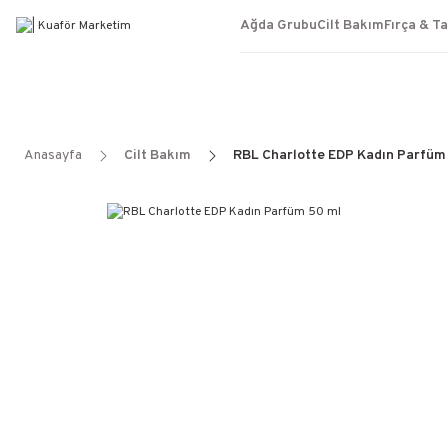
Ağda Grubu
Cilt Bakım
Fırça & T
Anasayfa
Cilt Bakım
RBL Charlotte EDP Kadın Parfüm