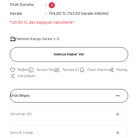
Stok Durumu
Havale
194,00 TL (%3,00 havale indirimi)
*20,92 TL den başlayan taksitlerle!
Tahmini Kargo Süresi :1-3
Gelince Haber Ver
Yorum Yaz
Tavsiye Et
Fiyat Alarmı
Paylaş
Karşılaştır
Ürün Bilgisi
Yorumlar (0)
Soru & Cevap