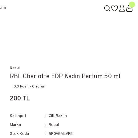
kım
Rebul
RBL Charlotte EDP Kadın Parfüm 50 ml
0.0 Puan - 0 Yorum
200 TL
Kategori
Cilt Bakım
Marka
Rebul
Stok Kodu
5K0VGMLVP5