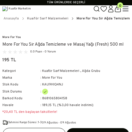
TÜM ÜRÜNLERDE GEÇERLİ
0
3000 TL ÜZERİ KARGO BEDAVA!
KAPIDA ÖDEME SEÇENEĞİ
Anasayfa
Kuaför Sarf Malzemeleri
More For You Sir Ağda Temizleme 
TÜM ÜRÜNLERDE GEÇERLİ
3000 TL ÜZERİ KARGO BEDAVA!
KAPIDA ÖDEME SEÇENEĞİ
More For You
More For You Sir Ağda Temizleme ve Masaj Yağı (Fresh) 500 ml
0.0 Puan - 0 Yorum
195 TL
Kategori
Kuaför Sarf Malzemeleri
,
Ağda Grubu
Marka
More For You
Stok Kodu
KAU9HIQ4NJ
Stok Durumu
Barkod Kodu
8681065804158
Havale
189,15 TL (%3,00 havale indirimi)
*20,40 TL den başlayan taksitlerle!
Tahmini Kargo Süresi :1-3
09 Ağustos - 09 Ağustos