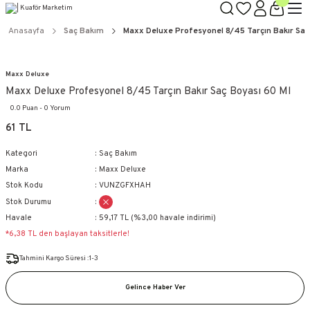
TÜM ÜRÜNLERDE GEÇERLİ
3000 TL ÜZERİ KARGO BEDAVA!
Anasayfa
Saç Bakım
Maxx Deluxe Profesyonel 8/45 Tarçın Bakır Saç
KAPIDA ÖDEME SEÇENEĞİ
Maxx Deluxe
Maxx Deluxe Profesyonel 8/45 Tarçın Bakır Saç Boyası 60 Ml
0.0 Puan - 0 Yorum
61 TL
Kategori
Saç Bakım
Marka
Maxx Deluxe
Stok Kodu
VUNZGFXHAH
Stok Durumu
Havale
59,17 TL (%3,00 havale indirimi)
*6,38 TL den başlayan taksitlerle!
Tahmini Kargo Süresi :1-3
Gelince Haber Ver