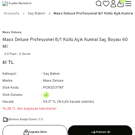
TÜM ÜRÜNLERDE GEÇERLİ
3000 TL ÜZERİ KARGO BEDAVA!
Anasayfa
Saç Bakım
Maxx Deluxe Profesyonel 8/1 Küllü Açık Kumral 
KAPIDA ÖDEME SEÇENEĞİ
Maxx Deluxe
Maxx Deluxe Profesyonel 8/1 Küllü Açık Kumral Saç Boyası 60
Ml
0.0 Puan - 0 Yorum
61 TL
Kategori
Saç Bakım
Marka
Maxx Deluxe
Stok Kodu
PCIKSD3TW7
Stok Durumu
Havale
59,17 TL (%3,00 havale indirimi)
*6,38 TL den başlayan taksitlerle!
Tahmini Kargo Süresi :1-3
Sepete Ekle
Hemen Al