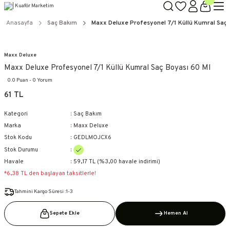
TÜM ÜRÜNLERDE GEÇERLİ
3000 TL ÜZERİ KARGO BEDAVA!
Anasayfa
Saç Bakım
Maxx Deluxe Profesyonel 7/1 Küllü Kumral Saç 
KAPIDA ÖDEME SEÇENEĞİ
Maxx Deluxe
Maxx Deluxe Profesyonel 7/1 Küllü Kumral Saç Boyası 60 Ml
0.0 Puan - 0 Yorum
61 TL
Kategori
Saç Bakım
Marka
Maxx Deluxe
Stok Kodu
GEDLMOJCX6
Stok Durumu
Havale
59,17 TL (%3,00 havale indirimi)
*6,38 TL den başlayan taksitlerle!
Tahmini Kargo Süresi :1-3
Sepete Ekle
Hemen Al