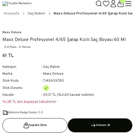
TÜM ÜRÜNLERDE GEÇERLİ
3000 TL ÜZERİ KARGO BEDAVA!
Anasayfa
Saç Bakım
Maxx Deluxe Profesyonel 4/65 Şarap Kızılı Saç 
KAPIDA ÖDEME SEÇENEĞİ
Maxx Deluxe
Maxx Deluxe Profesyonel 4/65 Şarap Kızılı Saç Boyası 60 Ml
0.0 Puan - 0 Yorum
61 TL
Kategori
Saç Bakım
Marka
Maxx Deluxe
Stok Kodu
7J4XASXCRG
Stok Durumu
Havale
59,17 TL (%3,00 havale indirimi)
*6,38 TL den başlayan taksitlerle!
Tahmini Kargo Süresi :1-3
Sepete Ekle
Hemen Al