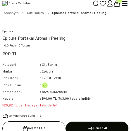
TÜM ÜRÜNLERDE GEÇERLİ
3000 TL ÜZERİ KARGO BEDAVA!
Anasayfa
Cilt Bakım
Epicure Portakal Aromalı Peelıng
KAPIDA ÖDEME SEÇENEĞİ
Epicure
Epicure Portakal Aromalı Peelıng
0.0 Puan - 0 Yorum
200 TL
Kategori
Cilt Bakım
Marka
Epicure
Stok Kodu
E73DLEZCBU
Stok Durumu
Barkod Kodu
8697831320548
Havale
194,00 TL (%3,00 havale indirimi)
*20,92 TL den başlayan taksitlerle!
Tahmini Kargo Süresi :1-3
Sepete Ekle
Hemen Al